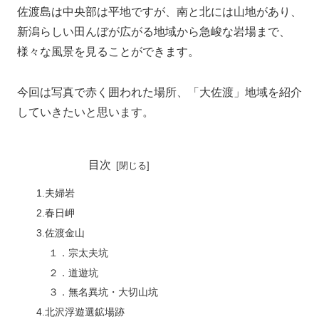
佐渡島は中央部は平地ですが、南と北には山地があり、
新潟らしい田んぼが広がる地域から急峻な岩場まで、
様々な風景を見ることができます。
今回は写真で赤く囲われた場所、「大佐渡」地域を紹介
していきたいと思います。
目次
1.夫婦岩
2.春日岬
3.佐渡金山
１．宗太夫坑
２．道遊坑
３．無名異坑・大切山坑
4.北沢浮遊選鉱場跡