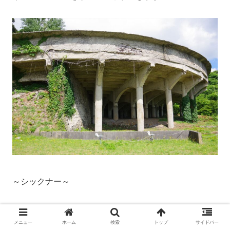
～シックナー～
選鉱を経て金銀が少なくなった泥鉱を、鉱物と水とに分
メニュー
ホーム
検索
トップ
サイドバー
離・濃縮する装置です。