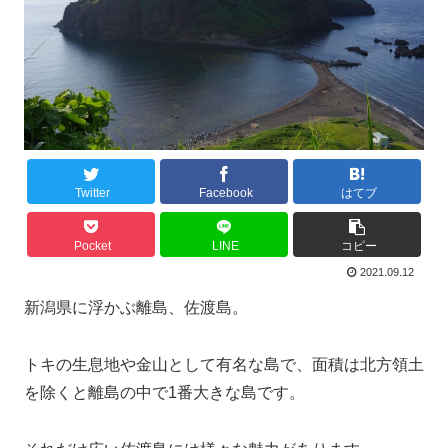
Twitter
Facebook
はてブ
Pocket
LINE
コピー
2021.09.12
新潟県に浮かぶ離島、佐渡島。
トキの生息地や金山として有名な島で、面積は北方領土
を除くと離島の中で1番大きな島です。