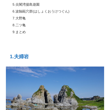
5.尖閣湾揚島遊園
6.波蝕甌穴群(はしょくおうけつぐん)
7.大野亀
8.二ツ亀
9.まとめ
1.夫婦岩