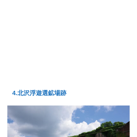
4.北沢浮遊選鉱場跡