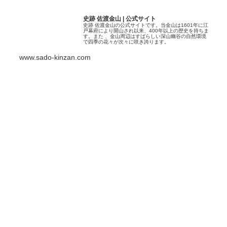
史跡 佐渡金山 | 公式サイト
史跡 佐渡金山の公式サイトです。当金山は1601年に江
戸幕府により開山され以来、400年以上の歴史を持ちま
す。また 、金山周辺はすばらしい深山幽谷の自然環境
で四季の花々が次々に咲き誇ります。
www.sado-kinzan.com