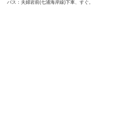
バス：夫婦岩前(七浦海岸線)下車、すぐ。